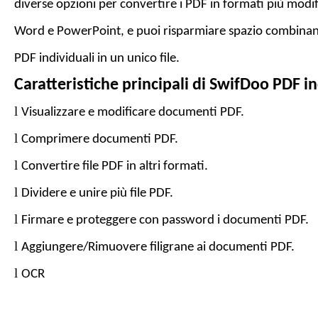
diverse opzioni per convertire i PDF in formati più modifi
Word e PowerPoint, e puoi risparmiare spazio combin
PDF individuali in un unico file.
Caratteristiche principali di
SwifDoo PDF
in
l
Visualizzare e modificare documenti PDF.
l
Comprimere documenti PDF.
l
Convertire file PDF in
altri formati
.
l
Dividere e unire più file PDF.
l
Firmare e proteggere con password i documenti PDF.
l
Aggiungere/Rimuovere filigrane ai documenti PDF.
l
OCR